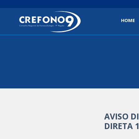
HOME
(curren
AVISO D
DIRETA 