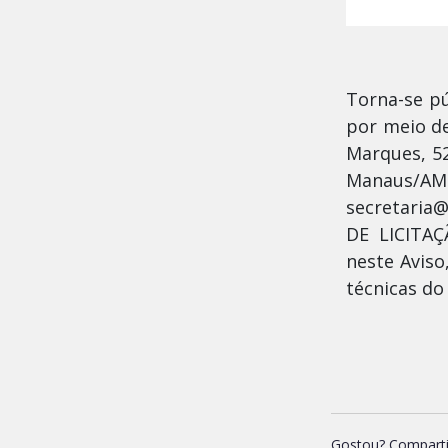
Torna-se pú
por meio de
Marques, 52
Manaus/A
secretaria@
DE LICITAÇ
neste Aviso
técnicas do
Gostou? Comparti