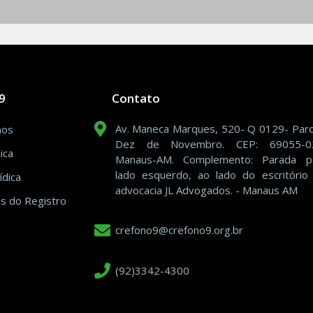
9
Contato
Av. Maneca Marques, 520- Q 0129- Par
mos
Dez de Novembro. CEP: 69055-0
ica
Manaus-AM. Complemento: Parada p
lado esquerdo, ao lado do escritório
ídica
advocacia JL Advogados. - Manaus AM
s do Registro
crefono9@crefono9.org.br
(92)3342-4300