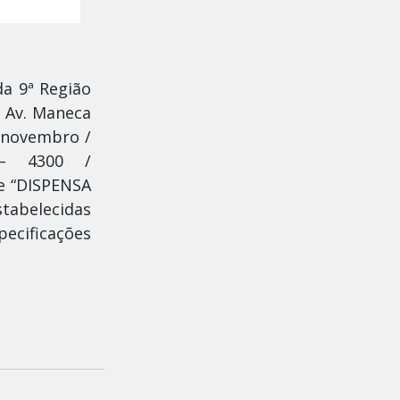
da 9ª Região
à Av. Maneca
e novembro /
 – 4300 /
de “DISPENSA
tabelecidas
pecificações