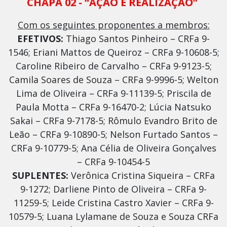
CHAPA 02 - “AÇÃO E REALIZAÇÃO”
Com os seguintes proponentes a membros:
EFETIVOS:
Thiago Santos Pinheiro – CRFa 9-
1546; Eriani Mattos de Queiroz – CRFa 9-10608-5;
Caroline Ribeiro de Carvalho – CRFa 9-9123-5;
Camila Soares de Souza – CRFa 9-9996-5; Welton
Lima de Oliveira – CRFa 9-11139-5; Priscila de
Paula Motta – CRFa 9-16470-2; Lúcia Natsuko
Sakai – CRFa 9-7178-5; Rômulo Evandro Brito de
Leão – CRFa 9-10890-5; Nelson Furtado Santos –
CRFa 9-10779-5; Ana Célia de Oliveira Gonçalves
– CRFa 9-10454-5
SUPLENTES:
Verônica Cristina Siqueira – CRFa
9-1272; Darliene Pinto de Oliveira – CRFa 9-
11259-5; Leide Cristina Castro Xavier – CRFa 9-
10579-5; Luana Lylamane de Souza e Souza CRFa