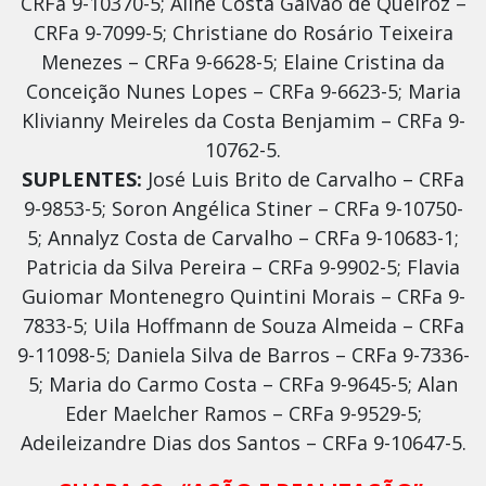
CRFa 9-10370-5; Aline Costa Galvão de Queiroz –
CRFa 9-7099-5; Christiane do Rosário Teixeira
Menezes – CRFa 9-6628-5; Elaine Cristina da
Conceição Nunes Lopes – CRFa 9-6623-5; Maria
Klivianny Meireles da Costa Benjamim – CRFa 9-
10762-5.
SUPLENTES:
José Luis Brito de Carvalho – CRFa
9-9853-5; Soron Angélica Stiner – CRFa 9-10750-
5; Annalyz Costa de Carvalho – CRFa 9-10683-1;
Patricia da Silva Pereira – CRFa 9-9902-5; Flavia
Guiomar Montenegro Quintini Morais – CRFa 9-
7833-5; Uila Hoffmann de Souza Almeida – CRFa
9-11098-5; Daniela Silva de Barros – CRFa 9-7336-
5; Maria do Carmo Costa – CRFa 9-9645-5; Alan
Eder Maelcher Ramos – CRFa 9-9529-5;
Adeileizandre Dias dos Santos – CRFa 9-10647-5.