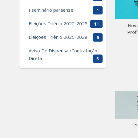
I seminário paraense
1
Eleições Triênio 2022-2025
11
Novo
Prof
Eleições Triênio 2025-2028
6
Aviso De Dispensa /Contratação
Direta
5
P