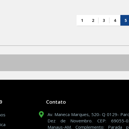
1
2
3
4
5
9
Contato
Av. Maneca Marques, 520- Q 0129- Par
mos
Dez de Novembro. CEP: 69055-0
ica
Manaus-AM. Complemento: Parada p