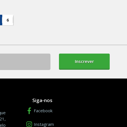
6
Inscrever
Siga-nos
Facebook
que
21,
Instagram
elo